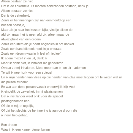
Alleen bestaan ze niet.
Dat is de zekerheid. Er moeten zekerheden bestaan, denk je.
Alleen bestaan ze niet.
Dat is de zekerheid.
Zoals er herinneringen zijn aan een hoofd op een
kussen naast je,
Maar als je naar het kussen kijkt, vind je alleen de
afdruk, maar het is geen afdruk, alleen maar de
afwezigheid van een droom.
Zoals een stem die je hoort opgloeien in het donker.
Zoals een hand die ook nooit in je ontstaat.
Zoals een droom waarin ik leef of niet leef.
Ik adem mezelf in en uit, denk ik
Maar ik denk niet, ik inhaleer die gedachten
Omdat ze mij inhaleren. Niets meer dan in- en uit- ademen
Terwijl ik neerhurk voor een spiegel
En ik mijn handen van vlees op die handen van glas moet leggen om te weten wat uit
die polsen stroomt
En wat aan deze polsen vastzit en terwijl ik kijk voel
ik eindelijk de zekerheid in mij plaatsnemen
Dat ik niet langer weet of ik voor de spiegel
plaatsgenomen heb
Of die in mij, of tegelijk,
Of dat het slechts de herinnering is aan de droom die
ik nooit heb gehad,
Een droom
Waarin ik een kamer binnenkwam