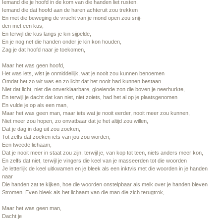
Iemand die je hoofd in de kom van die handen liet rusten.
Iemand die dat hoofd aan de haren achteruit zou trekken
En met die beweging de vrucht van je mond open zou snij-
den met een kus,
En terwijl die kus langs je kin sijpelde,
En je nog net die handen onder je kin kon houden,
Zag je dat hoofd naar je toekomen,
Maar het was geen hoofd,
Het was iets, wist je onmiddellijk, wat je nooit zou kunnen benoemen
Omdat het zo wit was en zo licht dat het nooit had kunnen bestaan.
Niet dat licht, niet die onverklaarbare, gloeiende zon die boven je neerhurkte,
En terwijl je dacht dat kan niet, niet zoiets, had het al op je plaatsgenomen
En vulde je op als een man,
Maar het was geen man, maar iets wat je nooit eerder, nooit meer zou kunnen,
Niet meer zou hopen, zo onvatbaar dat je het altijd zou willen,
Dat je dag in dag uit zou zoeken,
Tot zelfs dat zoeken iets van jou zou worden,
Een tweede lichaam,
Dat je nooit meer in staat zou zijn, terwijl je, van kop tot teen, niets anders meer kon,
En zelfs dat niet, terwijl je vingers die keel van je masseerden tot die woorden
Je letterlijk de keel uitkwamen en je bleek als een inktvis met die woorden in je handen
naar
Die handen zat te kijken, hoe die woorden onstelpbaar als melk over je handen bleven
Stromen. Even bleek als het lichaam van die man die zich terugtrok,
Maar het was geen man,
Dacht je