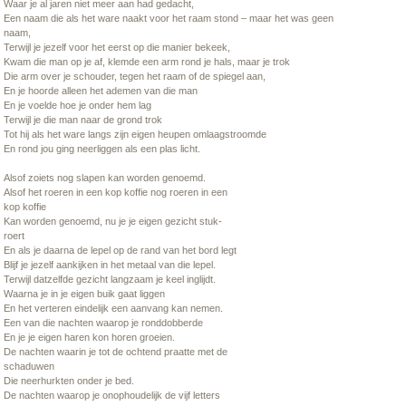
Waar je al jaren niet meer aan had gedacht,
Een naam die als het ware naakt voor het raam stond – maar het was geen
naam,
Terwijl je jezelf voor het eerst op die manier bekeek,
Kwam die man op je af, klemde een arm rond je hals, maar je trok
Die arm over je schouder, tegen het raam of de spiegel aan,
En je hoorde alleen het ademen van die man
En je voelde hoe je onder hem lag
Terwijl je die man naar de grond trok
Tot hij als het ware langs zijn eigen heupen omlaagstroomde
En rond jou ging neerliggen als een plas licht.
Alsof zoiets nog slapen kan worden genoemd.
Alsof het roeren in een kop koffie nog roeren in een
kop koffie
Kan worden genoemd, nu je je eigen gezicht stuk-
roert
En als je daarna de lepel op de rand van het bord legt
Blijf je jezelf aankijken in het metaal van die lepel.
Terwijl datzelfde gezicht langzaam je keel inglijdt.
Waarna je in je eigen buik gaat liggen
En het verteren eindelijk een aanvang kan nemen.
Een van die nachten waarop je ronddobberde
En je je eigen haren kon horen groeien.
De nachten waarin je tot de ochtend praatte met de
schaduwen
Die neerhurkten onder je bed.
De nachten waarop je onophoudelijk de vijf letters