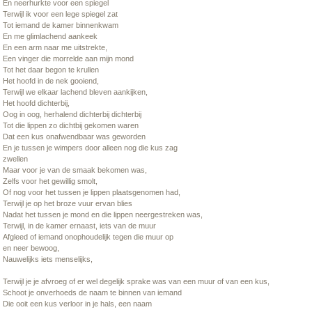
En neerhurkte voor een spiegel
Terwijl ik voor een lege spiegel zat
Tot iemand de kamer binnenkwam
En me glimlachend aankeek
En een arm naar me uitstrekte,
Een vinger die morrelde aan mijn mond
Tot het daar begon te krullen
Het hoofd in de nek gooiend,
Terwijl we elkaar lachend bleven aankijken,
Het hoofd dichterbij,
Oog in oog, herhalend dichterbij dichterbij
Tot die lippen zo dichtbij gekomen waren
Dat een kus onafwendbaar was geworden
En je tussen je wimpers door alleen nog die kus zag
zwellen
Maar voor je van de smaak bekomen was,
Zelfs voor het gewillig smolt,
Of nog voor het tussen je lippen plaatsgenomen had,
Terwijl je op het broze vuur ervan blies
Nadat het tussen je mond en die lippen neergestreken was,
Terwijl, in de kamer ernaast, iets van de muur
Afgleed of iemand onophoudelijk tegen die muur op
en neer bewoog,
Nauwelijks iets menselijks,
Terwijl je je afvroeg of er wel degelijk sprake was van een muur of van een kus,
Schoot je onverhoeds de naam te binnen van iemand
Die ooit een kus verloor in je hals, een naam