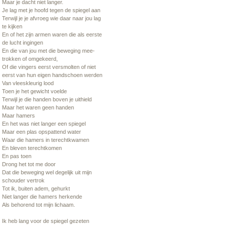
Maar je dacht niet langer.
Je lag met je hoofd tegen de spiegel aan
Terwijl je je afvroeg wie daar naar jou lag
te kijken
En of het zijn armen waren die als eerste
de lucht ingingen
En die van jou met die beweging mee-
trokken of omgekeerd,
Of die vingers eerst versmolten of niet
eerst van hun eigen handschoen werden
Van vleeskleurig lood
Toen je het gewicht voelde
Terwijl je die handen boven je uithield
Maar het waren geen handen
Maar hamers
En het was niet langer een spiegel
Maar een plas opspattend water
Waar die hamers in terechtkwamen
En bleven terechtkomen
En pas toen
Drong het tot me door
Dat die beweging wel degelijk uit mijn
schouder vertrok
Tot ik, buiten adem, gehurkt
Niet langer die hamers herkende
Als behorend tot mijn lichaam.
Ik heb lang voor de spiegel gezeten