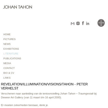
HOME
PICTURES
NEWS
EXHIBITIONS
LITERATURE
PUBLICATIONS
MEDIA
CONTACT
BIO & CV
LINKS
REVELATION/ILLUMINATION/VISIONS/TAHON - PETER
VERHELST
Verschenen naar aanleiding van de tentoonstelling
Johan Tahon – Traumgestalt
bij
Deweer Art Gallery (van 11 maart t/m 16 april 2000).
Er moeten zekerheden bestaan, denk je.