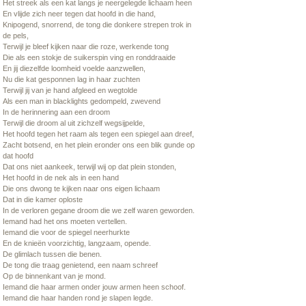
Het streek als een kat langs je neergelegde lichaam heen
En vlijde zich neer tegen dat hoofd in die hand,
Knipogend, snorrend, de tong die donkere strepen trok in
de pels,
Terwijl je bleef kijken naar die roze, werkende tong
Die als een stokje de suikerspin ving en ronddraaide
En jij diezelfde loomheid voelde aanzwellen,
Nu die kat gesponnen lag in haar zuchten
Terwijl jij van je hand afgleed en wegtolde
Als een man in blacklights gedompeld, zwevend
In de herinnering aan een droom
Terwijl die droom al uit zichzelf wegsijpelde,
Het hoofd tegen het raam als tegen een spiegel aan dreef,
Zacht botsend, en het plein eronder ons een blik gunde op
dat hoofd
Dat ons niet aankeek, terwijl wij op dat plein stonden,
Het hoofd in de nek als in een hand
Die ons dwong te kijken naar ons eigen lichaam
Dat in die kamer oploste
In de verloren gegane droom die we zelf waren geworden.
Iemand had het ons moeten vertellen.
Iemand die voor de spiegel neerhurkte
En de knieën voorzichtig, langzaam, opende.
De glimlach tussen die benen.
De tong die traag genietend, een naam schreef
Op de binnenkant van je mond.
Iemand die haar armen onder jouw armen heen schoof.
Iemand die haar handen rond je slapen legde.