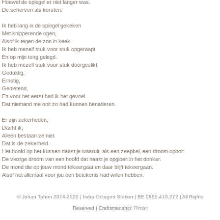
Hoewel de spiegel er niet langer was.
De scherven als korsten.
Ik heb lang in de spiegel gekeken
Met knipperende ogen,
Alsof ik tegen de zon in keek.
Ik heb mezelf stuk voor stuk opgeraapt
En op mijn tong gelegd.
Ik heb mezelf stuk voor stuk doorgeslikt,
Geduldig,
Ernstig,
Genietend,
En voor het eerst had ik het gevoel
Dat niemand me ooit zo had kunnen benaderen.
Er zijn zekerheden,
Dacht ik,
Alleen bestaan ze niet.
Dat is de zekerheid.
Het hoofd op het kussen naast je waaruit, als een zeepbel, een droom opbolt.
De vlezige droom van een hoofd dat naast je opgloeit in het donker.
De mond die op jouw mond tekeergaat en daar blijft tekeergaan.
Alsof het allemaal voor jou een betekenis had willen hebben.
© Johan Tahon 2014-2020 | bvba Octagon Station | BE 0895.419.272 | All Rights
Reserved | Craftsmanship:
Rimbit