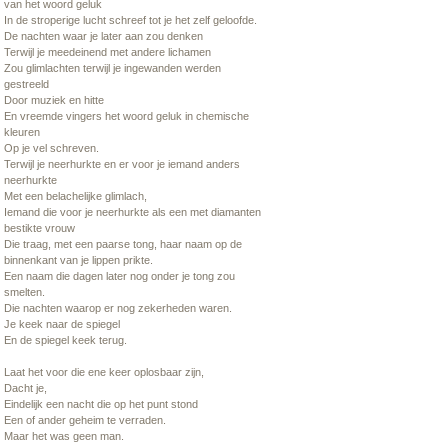
van het woord geluk
In de stroperige lucht schreef tot je het zelf geloofde.
De nachten waar je later aan zou denken
Terwijl je meedeinend met andere lichamen
Zou glimlachten terwijl je ingewanden werden
gestreeld
Door muziek en hitte
En vreemde vingers het woord geluk in chemische
kleuren
Op je vel schreven.
Terwijl je neerhurkte en er voor je iemand anders
neerhurkte
Met een belachelijke glimlach,
Iemand die voor je neerhurkte als een met diamanten
bestikte vrouw
Die traag, met een paarse tong, haar naam op de
binnenkant van je lippen prikte.
Een naam die dagen later nog onder je tong zou
smelten.
Die nachten waarop er nog zekerheden waren.
Je keek naar de spiegel
En de spiegel keek terug.
Laat het voor die ene keer oplosbaar zijn,
Dacht je,
Eindelijk een nacht die op het punt stond
Een of ander geheim te verraden.
Maar het was geen man.