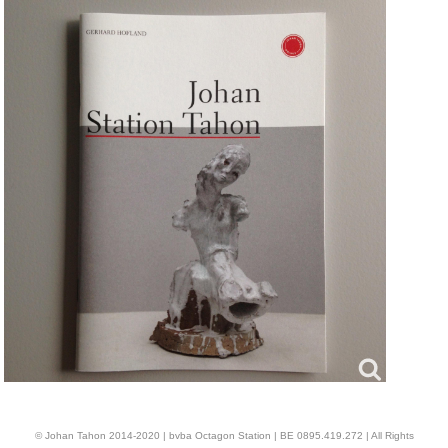
© Johan Tahon 2014-2020 | bvba Octagon Station | BE 0895.419.272 | All Rights