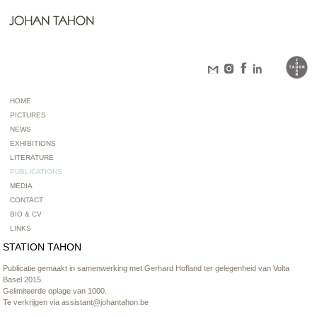
HOME
PICTURES
NEWS
EXHIBITIONS
LITERATURE
PUBLICATIONS
MEDIA
CONTACT
BIO & CV
LINKS
STATION TAHON
Publicatie gemaakt in samenwerking met Gerhard Hofland ter gelegenheid van Volta
Basel 2015.
Gelimiteerde oplage van 1000.
Te verkrijgen via
assistant@johantahon.be